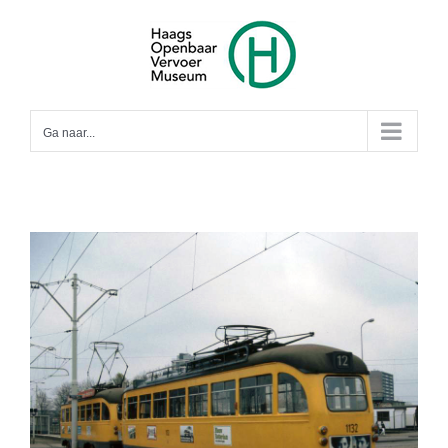
Ga
naar
inhoud
Ga naar...