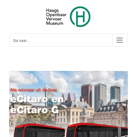
Ga
naar
inhoud
Ga naar...