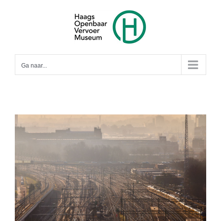
Ga
naar
inhoud
Ga naar...