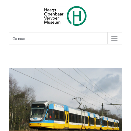
Ga
naar
inhoud
Ga naar...