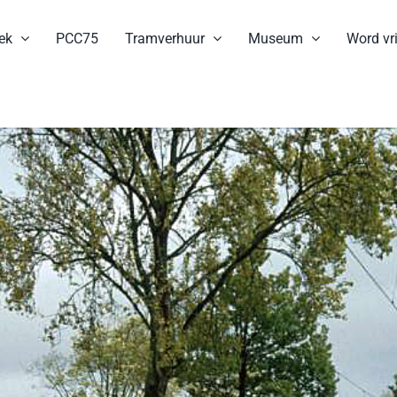
ek
PCC75
Tramverhuur
Museum
Word vri