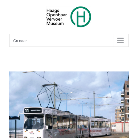
Ga
naar
inhoud
Ga naar...