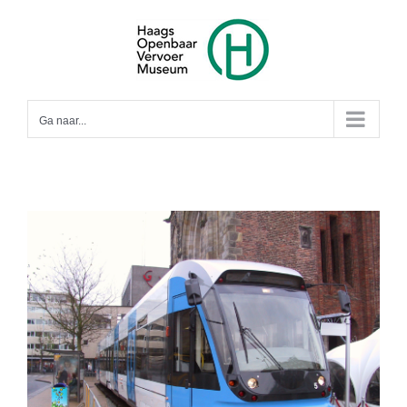
Ga
naar
inhoud
Ga naar...