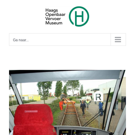
Ga
naar
inhoud
Ga naar...