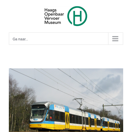
Ga
naar
inhoud
Ga naar...