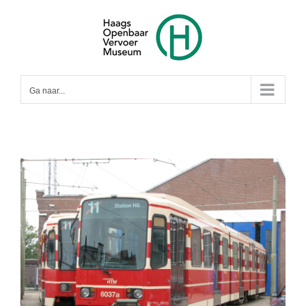
Ga
naar
inhoud
Ga naar...