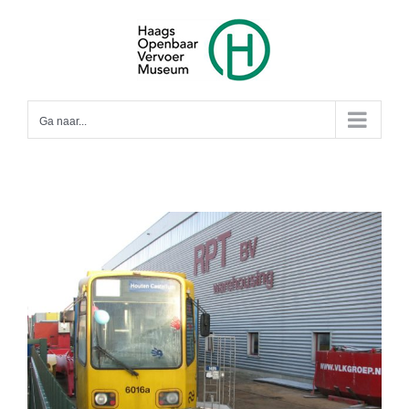
Ga
naar
inhoud
Ga naar...