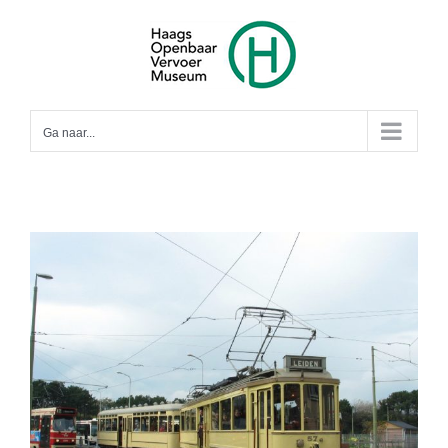
Ga
naar
inhoud
Ga naar...