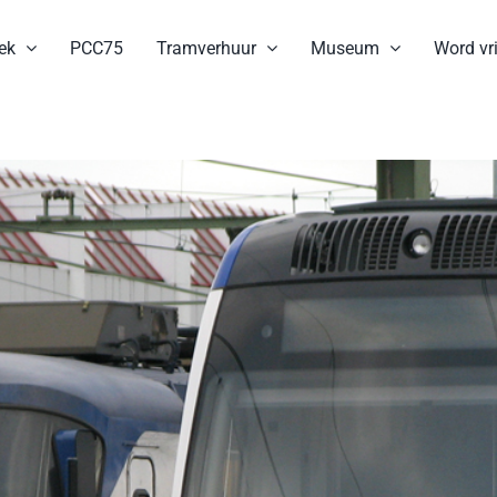
ek
PCC75
Tramverhuur
Museum
Word vri