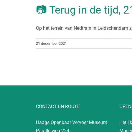
📷 Terug in de tijd,
Op het terrein van Nedtrain in Leidschendam zij
21 december 2021
CONTACT EN ROUTE
OPEN
Haags Openbaar Vervoer Museum
Het H
Parallelweg 224
Museu