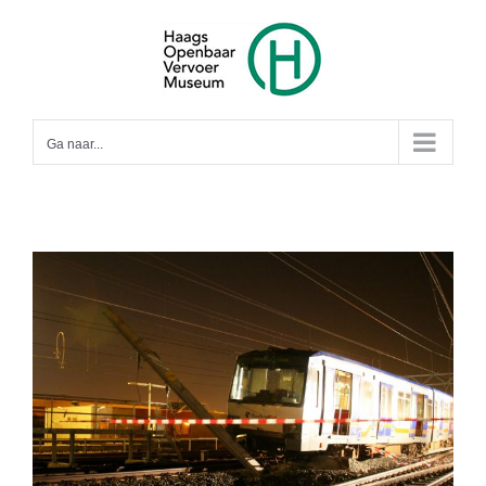
Ga
naar
inhoud
Ga naar...