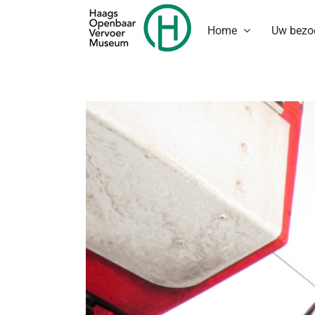
Ga
naar
Home
Uw bezo
inhoud