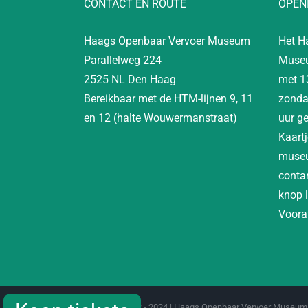
CONTACT EN ROUTE
OPEN
Haags Openbaar Vervoer Museum
Het H
Parallelweg 224
Museu
2525 NL Den Haag
met 1
Bereikbaar met de HTM-lijnen 9, 11
zonda
en 12 (halte Wouwermanstraat)
uur g
Kaartj
museu
contan
knop 
Vooraf
Copyright 2012 - 2024 | Haags Openbaar Vervoer Museum 