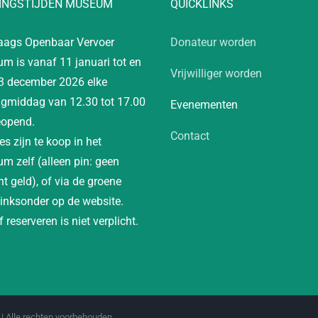
INGSTIJDEN MUSEUM
QUICKLINKS
aags Openbaar Vervoer
Donateur worden
m is vanaf 11 januari tot en
Vrijwilliger worden
3 december 2026 elke
gmiddag van 12.30 tot 17.00
Evenementen
eopend.
Contact
es zijn te koop in het
m zelf (alleen pin: geen
t geld), of via de groene
linksonder op de website.
 reserveren is niet verplicht.
| Alle rechten voorbehouden