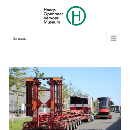
Ga
naar
inhoud
Ga naar...