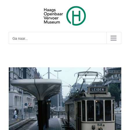
Ga
naar
inhoud
Ga naar...