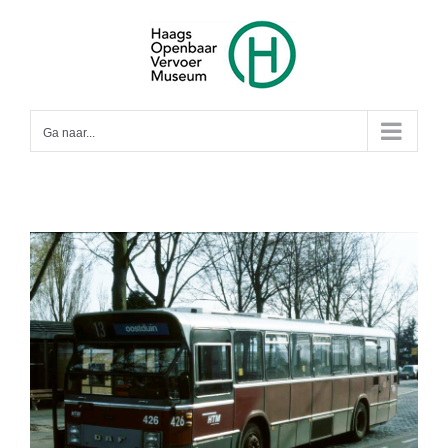
Ga
naar
inhoud
Ga naar...