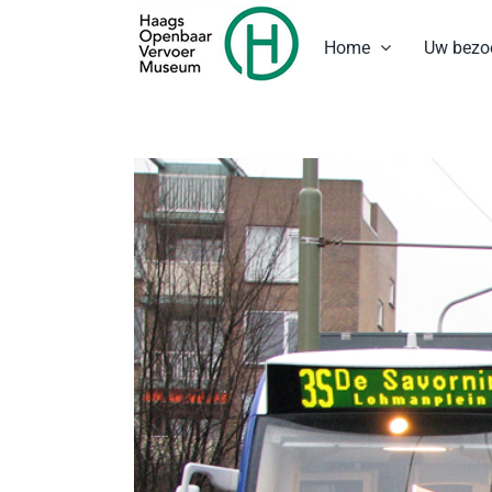
Ga
naar
Home
Uw bezo
inhoud