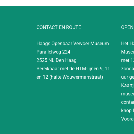
CONTACT EN ROUTE
OPEN
Haags Openbaar Vervoer Museum
Het H
Parallelweg 224
Museu
2525 NL Den Haag
met 1
Bereikbaar met de HTM-lijnen 9, 11
zonda
en 12 (halte Wouwermanstraat)
uur g
Kaartj
museu
contan
knop 
Vooraf