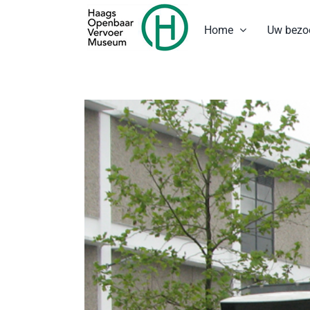
Ga
naar
Home
Uw bezo
inhoud