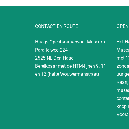
CONTACT EN ROUTE
OPEN
Haags Openbaar Vervoer Museum
Het H
Parallelweg 224
Museu
2525 NL Den Haag
met 1
Bereikbaar met de HTM-lijnen 9, 11
zonda
en 12 (halte Wouwermanstraat)
uur g
Kaartj
museu
contan
knop 
Vooraf