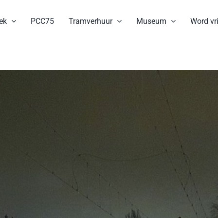
ek
PCC75
Tramverhuur
Museum
Word vri