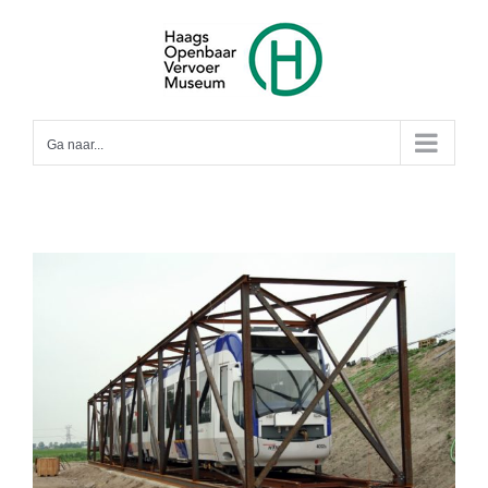
Ga
naar
inhoud
Ga naar...