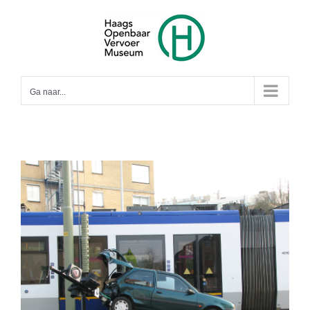
Ga
naar
inhoud
Ga naar...