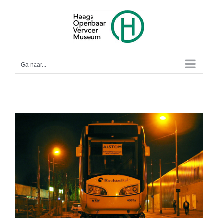
Ga
naar
inhoud
Ga naar...