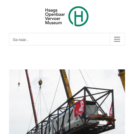
Ga
naar
inhoud
Ga naar...