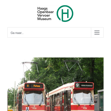
Ga
naar
inhoud
Ga naar...