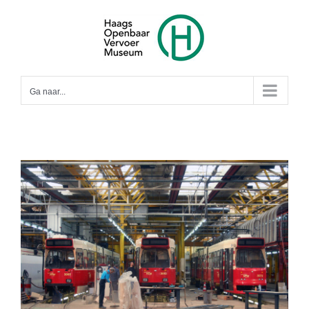
Ga
naar
inhoud
Ga naar...