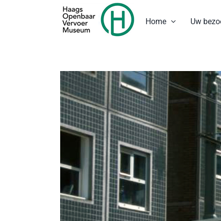
Ga
naar
Home
Uw bezo
inhoud