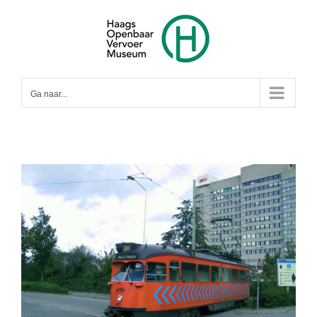
Ga
naar
inhoud
Ga naar...