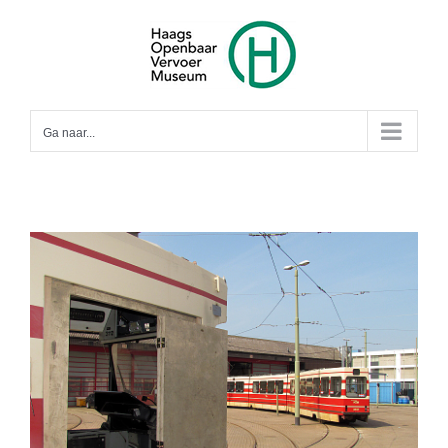
Ga
naar
inhoud
Ga naar...