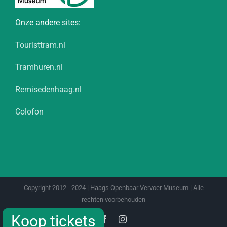
Onze andere sites:
Touristtram.nl
Tramhuren.nl
Remisedenhaag.nl
Colofon
Copyright 2012 - 2024 | Haags Openbaar Vervoer Museum | Alle
rechten voorbehouden
Koop tickets
Koop tickets
Facebook
Instagram