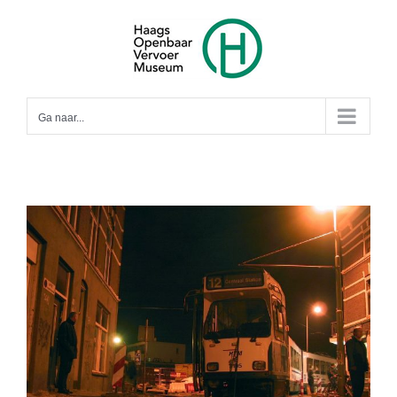
Ga
naar
inhoud
Ga naar...