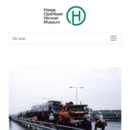
Ga
naar
inhoud
Ga naar...