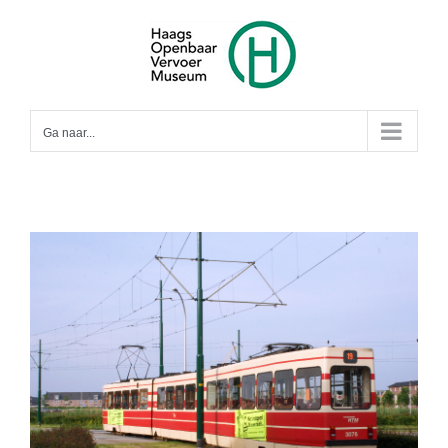
Ga
naar
inhoud
Ga naar...