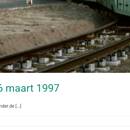
 06 maart 1997
er de [...]