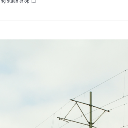
g staan er op [...]