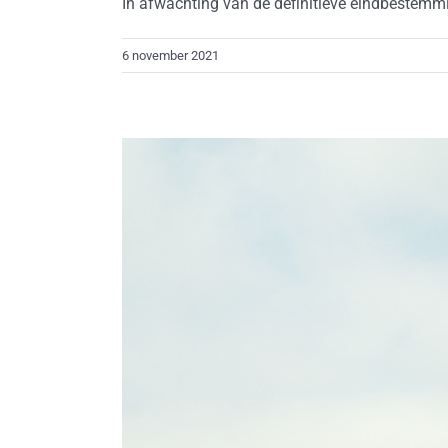
In afwachting van de definitieve eindbestemmin
6 november 2021