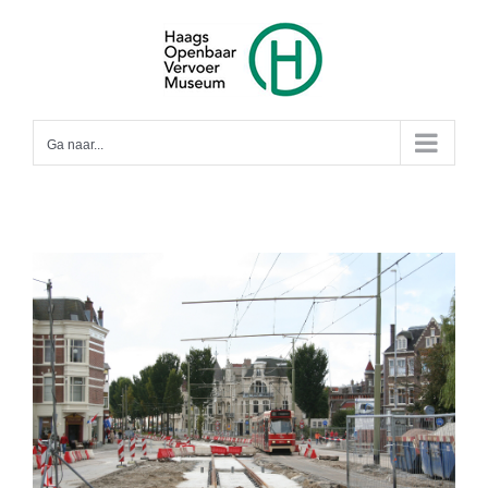
Ga
naar
inhoud
Ga naar...