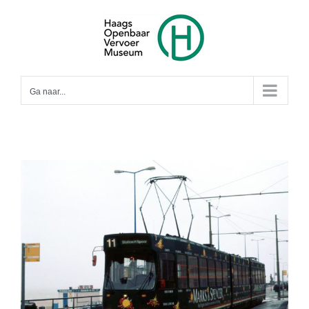
Ga
naar
inhoud
Ga naar...