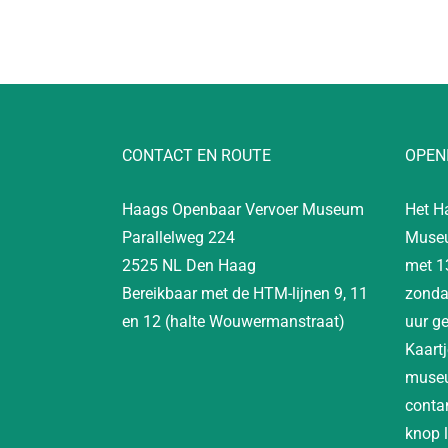
CONTACT EN ROUTE
OPEN
Haags Openbaar Vervoer Museum
Het H
Parallelweg 224
Museu
2525 NL Den Haag
met 1
Bereikbaar met de HTM-lijnen 9, 11
zonda
en 12 (halte Wouwermanstraat)
uur g
Kaartj
museu
contan
knop 