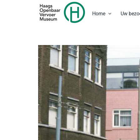
Ga
naar
Home
Uw bezo
inhoud