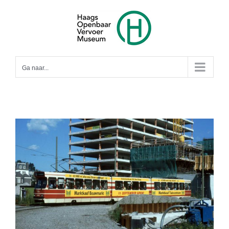
Ga
naar
inhoud
Ga naar...