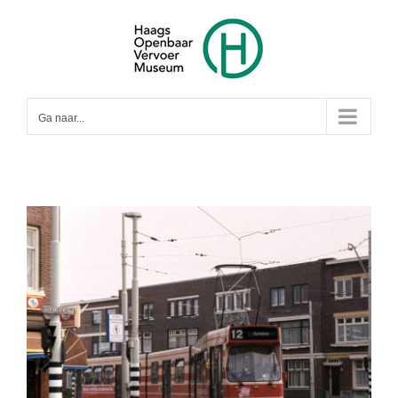
Ga
naar
inhoud
Ga naar...