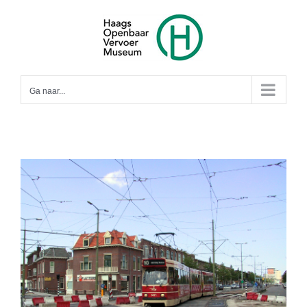
Ga
naar
inhoud
Ga naar...