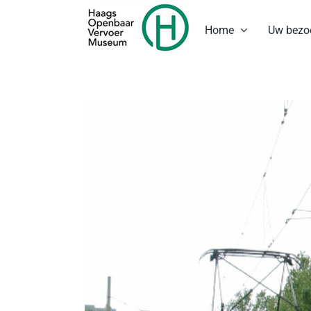
Ga
naar
Home
Uw bezo
inhoud