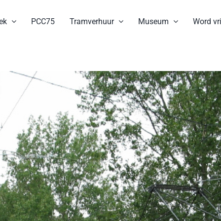
ek
PCC75
Tramverhuur
Museum
Word vri