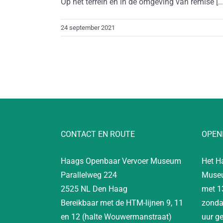
Op het terrein en in de omgeving van remise [...
24 september 2021
CONTACT EN ROUTE
OPEN
Haags Openbaar Vervoer Museum
Het H
Parallelweg 224
Museu
2525 NL Den Haag
met 1
Bereikbaar met de HTM-lijnen 9, 11
zonda
en 12 (halte Wouwermanstraat)
uur g