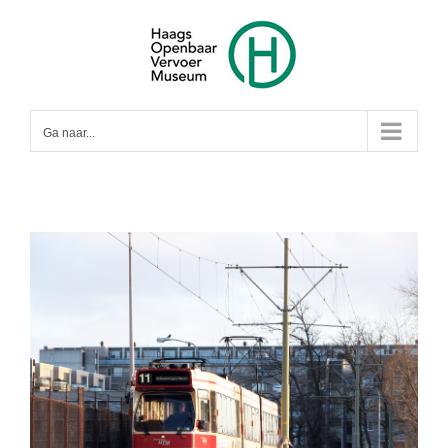
Ga
naar
inhoud
Ga naar...