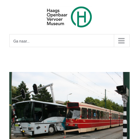
Ga
naar
inhoud
Ga naar...