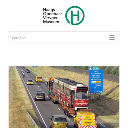
Ga
naar
inhoud
Ga naar...