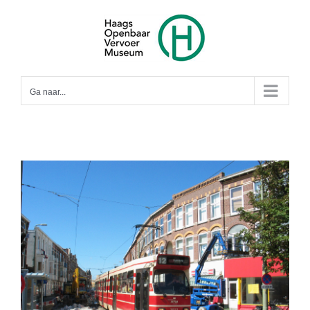
Ga
naar
inhoud
Ga naar...