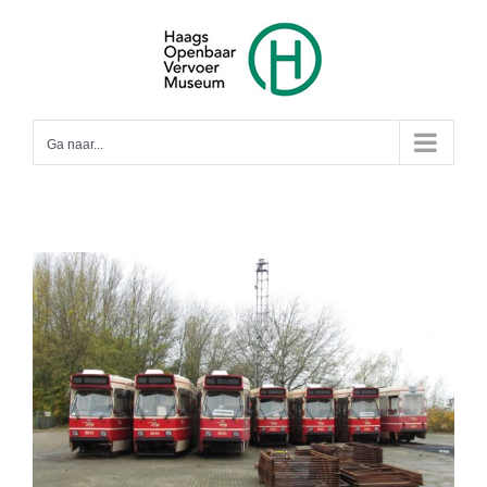
Ga
naar
inhoud
Ga naar...