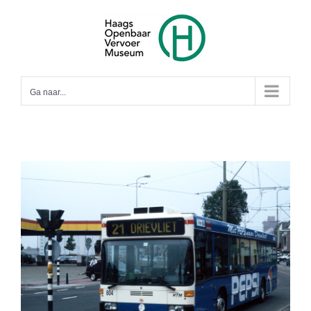
Ga
naar
inhoud
Ga naar...