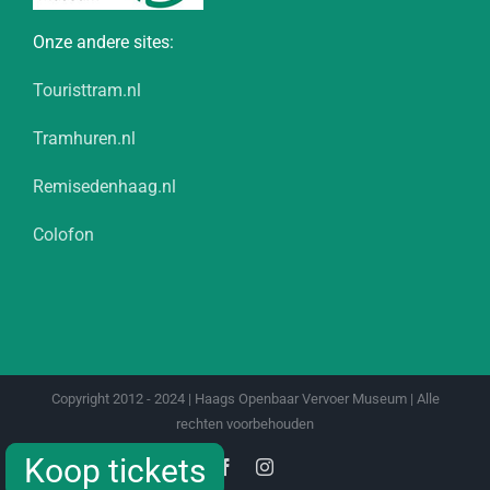
Onze andere sites:
Touristtram.nl
Tramhuren.nl
Remisedenhaag.nl
Colofon
Copyright 2012 - 2024 | Haags Openbaar Vervoer Museum | Alle
rechten voorbehouden
Koop tickets
Koop tickets
Facebook
Instagram