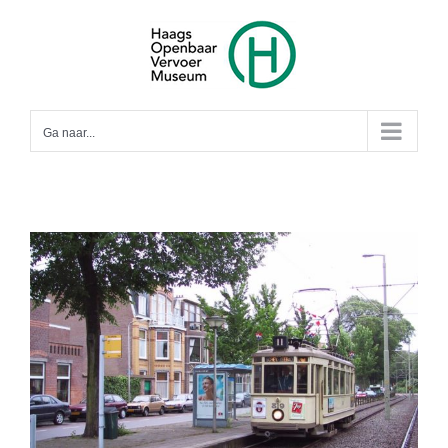
Ga
naar
inhoud
Ga naar...