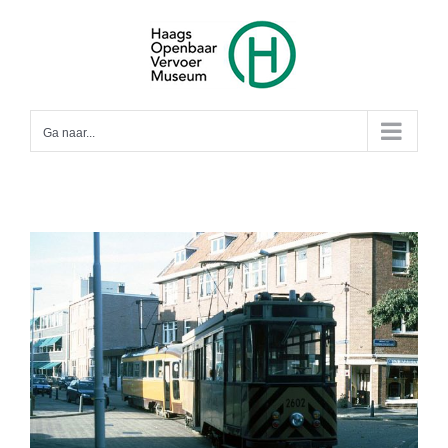
Ga
naar
inhoud
Ga naar...