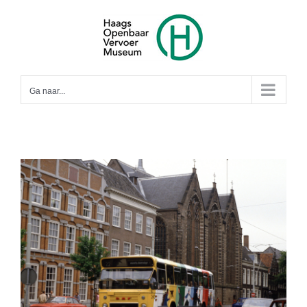
Ga
naar
inhoud
Ga naar...